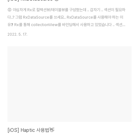
😡 야심차게 Rx로 컬렉션뷰/테이블뷰를 구성했는데 .. 갑자기 .. 섹션이 필요하
다..? 그럼 RxDataSource를 쓰세요.. RxDataSource를 사용해야 하는 이
유❓ Rx를 통해 collectionView를 바인딩해서 사용하고 있었습니다 .. 섹션
이 하나인 경우에는 RxSwift , RxCocoa dataSource 만으로도 충분히 사
2022. 5. 17.
용할 수 있는데, 섹션이 여러개가 되는 경우에는 구현이 조금 어렵습니다. 이런
경우 RxDataSource를 통해 여러 섹션의 여러 아이템을 넣어 구현할 수 있습
니다. GitHub - RxSwiftCommunity/RxDataSources: UITableView
and UICollectionView Data Sources for RxSwift (sections, ..
[iOS] Haptic 사용법👋