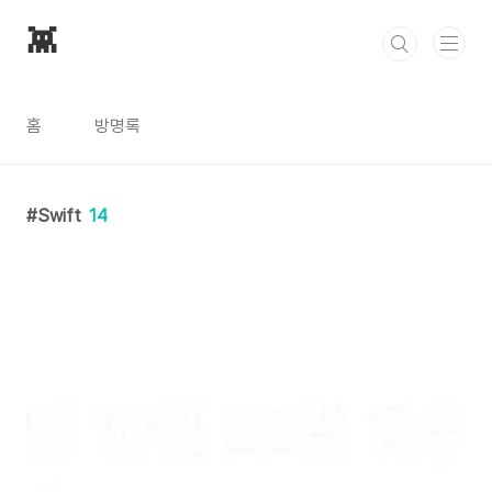
본문 바로가기
👾
홈
방명록
Swift
14