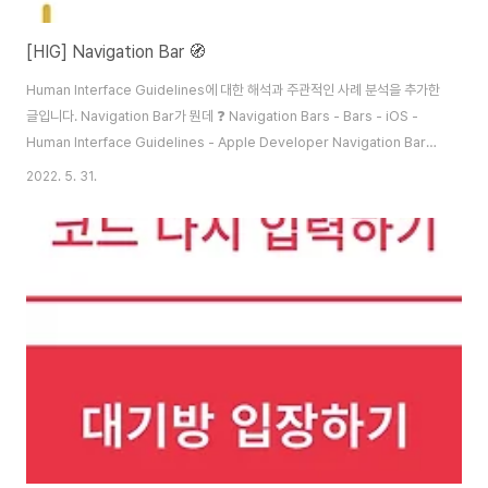
[HIG] Navigation Bar 🧭
Human Interface Guidelines에 대한 해석과 주관적인 사례 분석을 추가한
글입니다. Navigation Bar가 뭔데 ❓ Navigation Bars - Bars - iOS -
Human Interface Guidelines - Apple Developer Navigation Bars
A navigation bar appears at the top of an app screen, below the
2022. 5. 31.
status bar, and enables navigation through a series of
hierarchical screens. When a new screen is displayed, a back
button, often labeled with the title of the prev..