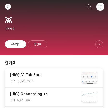
검색하기
티스토리
👾
구독자
8
구독하기
방명록
신고하기 레이어
열기
인기글
[HIG] 🧐 Tab Bars
0
0
조회
1
[HIG] Onboarding 🛫
1
0
조회
1