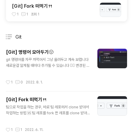
[Git] Fork 떠먹기🍴
1
1
조회
1
Git
분류 전체보기
주요 글 목록
[Git] 명령어 모아두기🤢
글 내용
git 명령어를 자꾸 까먹어서 그냥 올려두고 계속 보렵니다
새로운걸 알게될 때마다 추가될 수 있습니다 🤷‍♀️ 변경된 파
일 stage로 올리기 // 폴더 안에 있는 변경된 모든 파일 올
리기 git add . // 원하는 일부 파일만 올리기 git add sta
작성시간
1
0
2022. 8. 1.
ge로 올린 파일들 다 unstage 상태로 내리기 git reset
stage로 올린 파일 commit 하기 git commit -m "커밋
내용" push 전, commit message 수정하기 이전 com
[Git] Fork 떠먹기🍴
mit 과 현재 stage에 올라와있는 파일까지 합쳐서 com
글 내용
mit 수정 수정 후 esc + wq * unstaged 파일은 포함되
팀으로 작업을 하는 경우, 바로 팀 레포에서 clone 받아서
지 않음 git commit --ammend push 전, 직전 comm
작업하는 방법 🆚 팀 레포를 fork 뜬 레포를 clone 받아서
it 취소하기 git reset head^..
작업하는 방법 이렇게 두 방법으로 할 수 있습니다 두 팀에
서 각각의 방법으로 작업을 해봤는데, fork 떠서 작업하는
작성시간
1
1
2022. 6. 11.
방법과 해당 방법의 장단점을 정리해보려구 합니다 Fork