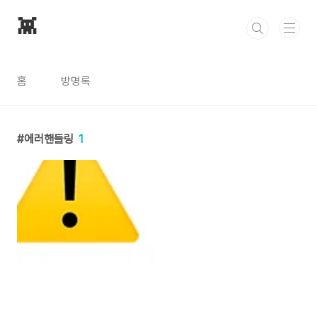
본문 바로가기
👾
홈
방명록
에러핸들링
1