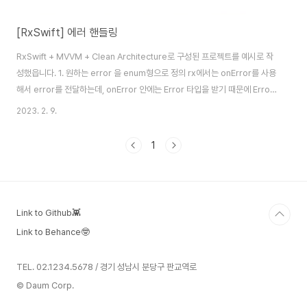
[RxSwift] 에러 핸들링
RxSwift + MVVM + Clean Architecture로 구성된 프로젝트를 예시로 작
성했읍니다. 1. 원하는 error 을 enum형으로 정의 rx에서는 onError를 사용
해서 error를 전달하는데, onError 안에는 Error 타입을 받기 때문에 Error
프로토콜을 채택한 APIError를 생성해줬습니다. // MARK: - APIError
2023. 2. 9.
import Foundation enum APIError: Error, Equatable { case
pathErr case serverErr case userInfoErr case decodingErr case
1
duplicatedUserErr(userId: [Int]) var type: String { switch self {
case .path..
Link to Github👾
Link to Behance🤓
TEL. 02.1234.5678 / 경기 성남시 분당구 판교역로
© Daum Corp.